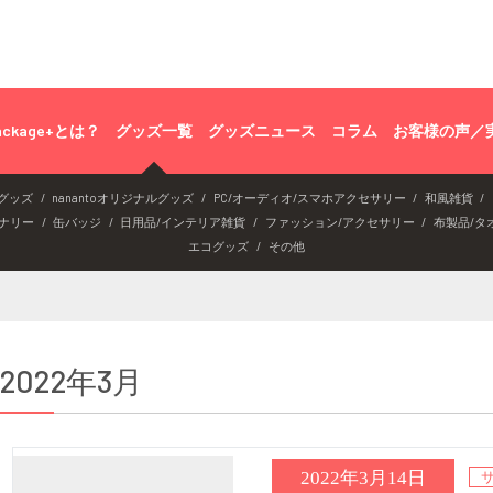
ackage+とは？
グッズ一覧
グッズニュース
コラム
お客様の声／
グッズ
nanantoオリジナルグッズ
PC/オーディオ/スマホアクセサリー
和風雑貨
ナリー
缶バッジ
日用品/インテリア雑貨
ファッション/アクセサリー
布製品/タ
エコグッズ
その他
2022年3月
2022年3月14日