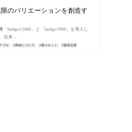
無限のバリエーションを創造す
digo12000」と「Indigo7800」を導入し
は、従来…
アブル
#商材について
#最小ロット
#最高品質