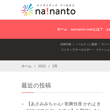
ホーム
na!nanto.comとは？
p
特殊印刷
ノベルティに最適
ラバー
ストラップ/キーホルダー
ステーショ
ホーム
2022
3月
最近の投稿
【あさみみちゃん× 歌舞伎座 かわよき