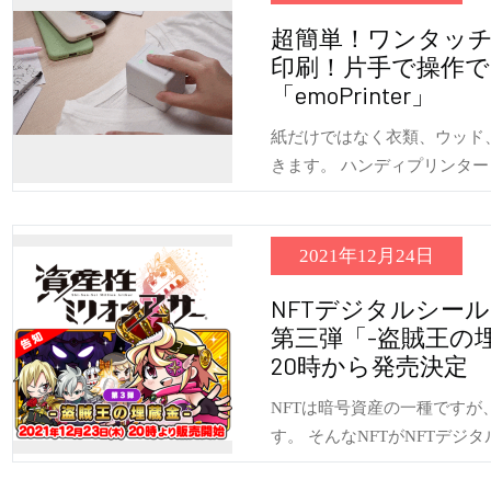
超簡単！ワンタッ
印刷！片手で操作
「emoPrinter」
紙だけではなく衣類、ウッド
きます。 ハンディプリンター「em
2021年12月24日
NFTデジタルシー
第三弾「-盗賊王の埋蔵
20時から発売決定
NFTは暗号資産の一種です
す。 そんなNFTがNFTデジ