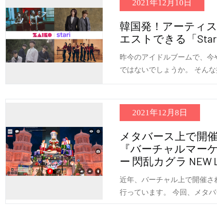
2021年12月10日
韓国発！アーティ
エストできる「Star
昨今のアイドルブームで、今
ではないでしょうか。 そんな
2021年12月8日
メタバース上で開催
『バーチャルマーケ
ー 閃乱カグラ NEW
近年、バーチャル上で開催さ
行っています。 今回、メタ