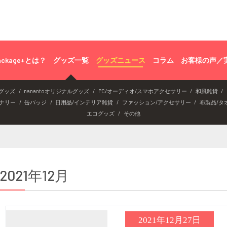
ackage+とは？
グッズ一覧
グッズニュース
コラム
お客様の声／
グッズ
nanantoオリジナルグッズ
PC/オーディオ/スマホアクセサリー
和風雑貨
ナリー
缶バッジ
日用品/インテリア雑貨
ファッション/アクセサリー
布製品/タ
エコグッズ
その他
2021年12月
2021年12月27日