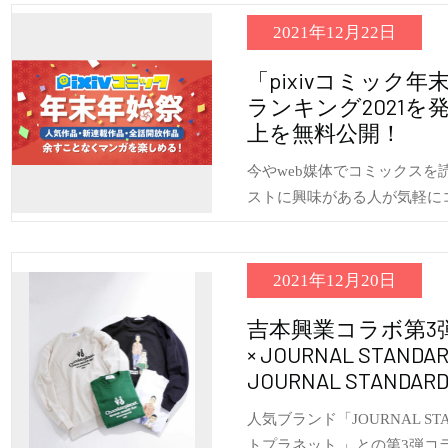
2021年12月22日
「pixivコミック年末
ランキング2021を発
上を無料公開！
今やweb媒体でコミックスを読
ストに興味がある人が気軽に
2021年12月20日
吉本興業コラボ第3
× JOURNAL STAND
JOURNAL STANDA
人気ブランド「JOURNAL ST
トプラネット 」との第3弾コ