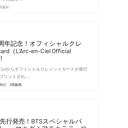
ション
l 結成30周年記念！オフィシャルクレ
L’Arc-en-Ciel Official
行！
en-Cielからオフィシャルクレジットカードが発行
がプリントされ…
向け
#高級感
先行発売！BTSスペシャルパ