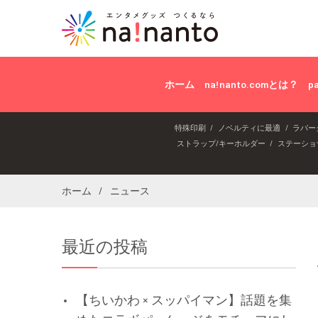
ホーム
na!nanto.comとは？
p
特殊印刷
ノベルティに最適
ラバー
ストラップ/キーホルダー
ステーショ
ホーム
ニュース
最近の投稿
【ちいかわ × スッパイマン】話題を集