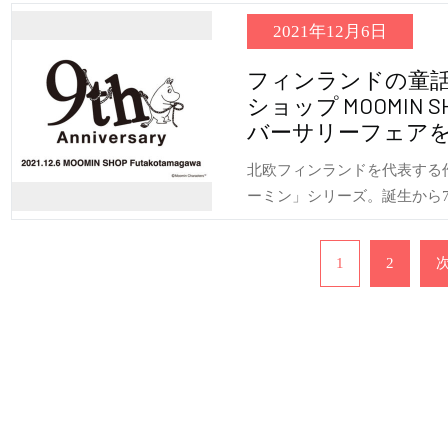
2021年12月6日
フィンランドの童
ショップ MOOMIN
バーサリーフェアを20
北欧フィンランドを代表する
ーミン」シリーズ。誕生から
投
稿
1
2
ナ
ビ
ゲ
ー
シ
ョ
ン