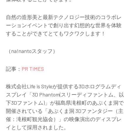
自然の造形美
と最新
テクノロジー技術
のコラボレ
ーションイベントで
創り出す幻想的な世界を体験
することができてとてもワクワクします！
（
na!nanto
スタッフ）
記事：
PR TIMES
株式会社Life is Styleが提供する3Dホログラムディ
スプレイ「3D Phantom(スリーディファントム、以
下3Dファントム)」が福島県滝根町のあぶくま洞で
開催されている「あぶくま洞 3Dファンタジー（主
催：滝根町観光協会）」の映像演出のディスプレ
イとして採用されました。