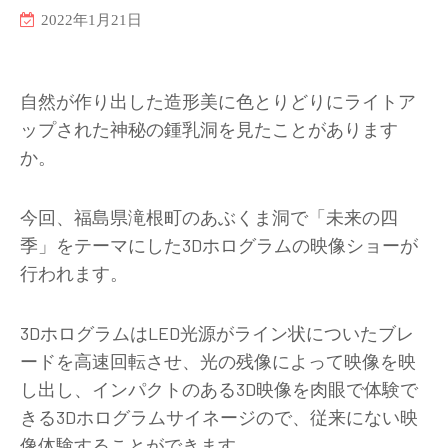
2022年1月21日
自然が作り出した造形美に色とりどりにライトア
ップされた神秘の鍾乳洞を見たことがあります
か。
今回、
福島県滝根町のあぶくま洞で「未来の四
季」をテーマにした
3D
ホログラムの映像ショーが
行われます。
3D
ホログラムは
LED
光源がライン状についたブレ
ードを高速回転させ、光の残像によって映像を映
し出し、インパクトのある
3D
映像を肉眼で体験で
きる
3D
ホログラムサイネージので、
従来にない映
像体験することができます。