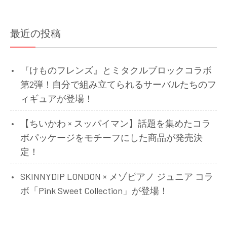
ー
シ
最近の投稿
ョ
ン
『けものフレンズ』とミタクルブロックコラボ
第2弾！自分で組み立てられるサーバルたちのフ
ィギュアが登場！
【ちいかわ × スッパイマン】話題を集めたコラ
ボパッケージをモチーフにした商品が発売決
定！
SKINNYDIP LONDON × メゾピアノ ジュニア コラ
ボ「Pink Sweet Collection」が登場！