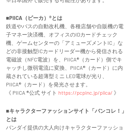
■PIICA（ピーカ）®︎とは
鉄道やバスの自動改札機、各種店舗や自販機の電
子マネー決済機、オフィスのIDカードチェック
機、ゲームセンターの「アミューズメントIC」な
どの非接触型ICカードリーダー機から発信される
電磁波（NFC電波）を、PIICA®（カード）側でキ
ャッチし微弱電流に変換、PIICA®（カード）に内
蔵されている超薄型ミニ LED電球が光り、
PIICA®（カード）を発光させます。
《 PIICA ®︎公式 サイト
https://pcpinc.jp/piica/
》
■キャラクターファッションサイト「バンコレ！」
とは
バンダイ提供の大人向けキャラクターファッショ