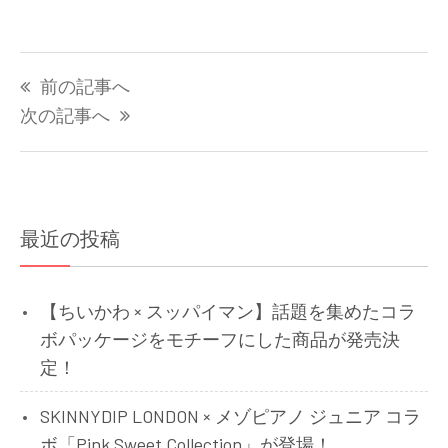
投
前の記事へ
稿
ナ
次の記事へ
ビ
ゲ
ー
シ
最近の投稿
ョ
ン
【ちいかわ × スッパイマン】話題を集めたコラ
ボパッケージをモチーフにした商品が発売決
定！
SKINNYDIP LONDON × メゾピアノ ジュニア コラ
ボ「Pink Sweet Collection」が登場！