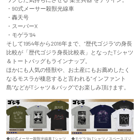
・90式メーサー殺獣光線車
・轟天号
・スーパーX
・モゲラ’94
そして1954年から2016年まで、”歴代ゴジラ”の身長
比較が「歴代ゴジラ身長比較表」となったTシャツ
＆トートバッグもラインナップ。
ほかにも人気の怪獣や、お土産にもお薦めしたく
なるモスラが棲息すると言われる“インファント
島”などがTシャツ＆バッグでお楽しみ頂けます。
◆90式メーサー殺獣光線車 Tシャツ
◆モゲラ’94 Tシャツ／スペースゴジ