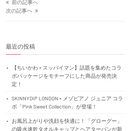
前の記事へ
稿
ナ
次の記事へ
ビ
ゲ
ー
シ
最近の投稿
ョ
ン
【ちいかわ × スッパイマン】話題を集めたコラ
ボパッケージをモチーフにした商品が発売決
定！
SKINNYDIP LONDON × メゾピアノ ジュニア コラ
ボ「Pink Sweet Collection」が登場！
お風呂上がりや洗顔を快適に！「グローグー」
の吸水速乾タオルキャップとヘアターバンが新