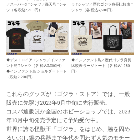
／スーパーX Tシャツ／轟天号 Tシャ
ラ Tシャツ／歴代ゴジラ身長比較表 T
ツ（各 税込3,300円）
シャツ（各 税込3,300円）
◆デストロイア Tシャツ／インファ
◆インファント島／歴代ゴジラ身長
ント島 Tシャツ（各 税込3,300円）
比較表 ラージトート（各 税込1,980
◆インファント島 ショルダートート
円）
（税込2,200円）
これらのグッズが〈ゴジラ・ストア〉では、一般
販売に先駆け2023年9月中旬に先行販売。
コスパ通販ほか全国のホビーショップでは、2023
年10月中旬発売予定にて予約受付中。
世界に誇る怪獣王「ゴジラ」をはじめ、脇を固め
るいぶし銀の兵器まで年代を問わず人気のモチー