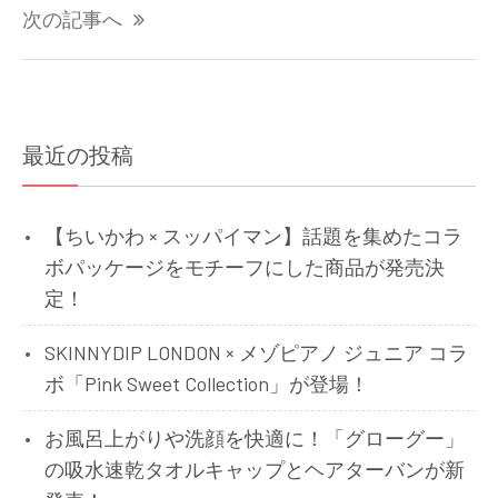
ナ
次の記事へ
ビ
ゲ
ー
シ
最近の投稿
ョ
ン
【ちいかわ × スッパイマン】話題を集めたコラ
ボパッケージをモチーフにした商品が発売決
定！
SKINNYDIP LONDON × メゾピアノ ジュニア コラ
ボ「Pink Sweet Collection」が登場！
お風呂上がりや洗顔を快適に！「グローグー」
の吸水速乾タオルキャップとヘアターバンが新