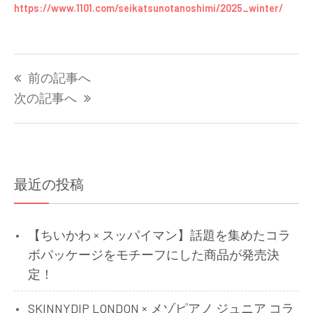
https://www.1101.com/seikatsunotanoshimi/2025_winter/
投
前の記事へ
稿
ナ
次の記事へ
ビ
ゲ
ー
シ
最近の投稿
ョ
ン
【ちいかわ × スッパイマン】話題を集めたコラ
ボパッケージをモチーフにした商品が発売決
定！
SKINNYDIP LONDON × メゾピアノ ジュニア コラ