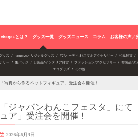
ackage+とは？
グッズ一覧
グッズニュース
コラム
お客様の声／
グッズ
nanantoオリジナルグッズ
PC/オーディオ/スマホアクセサリー
和風雑貨
ナリー
缶バッジ
日用品/インテリア雑貨
ファッション/アクセサリー
布製品/タ
エコグッズ
その他
「写真から作るペットフィギュア」受注会を開催！
「ジャパンわんこフェスタ」にて
ュア」受注会を開催！
2026年6月9日