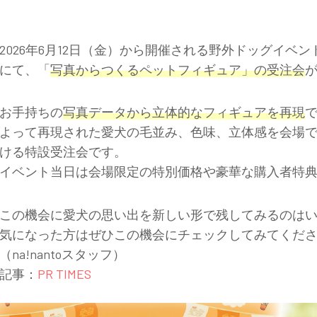
2026年6月12日（金）から開催される野外ドッグイベン
にて、「
写真からつくるペットフィギュア」の受注会
お手持ちの
写真データから立体的なフィギュアを再現
よって再現された愛犬の毛並み、色味、立体感を会場
ける特設受注会です。
イベント当日は会場限定の特別価格や豪華な購入者特
この機会に愛犬の思い出を新しい形で残してみるのは
気になった方はぜひこの機会にチェックしてみてくだ
（na!nantoスタッフ）
記事：
PR TIMES