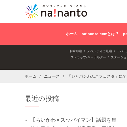
ホーム
na!nanto.comとは？
p
特殊印刷
ノベルティに最適
ラバー
ストラップ/キーホルダー
ステーショ
ホーム
ニュース
「ジャパンわんこフェスタ」にて
最近の投稿
【ちいかわ × スッパイマン】話題を集