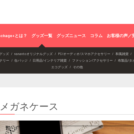
ackage+とは？
グッズ一覧
グッズニュース
コラム
お客様の声／
グッズ
nanantoオリジナルグッズ
PC/オーディオ/スマホアクセサリー
和風雑貨
ナリー
缶バッジ
日用品/インテリア雑貨
ファッション/アクセサリー
布製品/タ
エコグッズ
その他
メガネケース