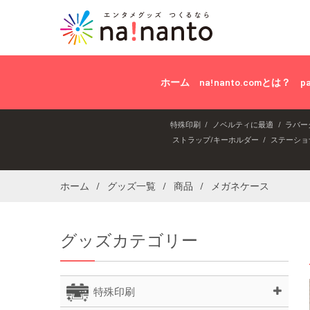
ホーム
na!nanto.comとは？
p
特殊印刷
ノベルティに最適
ラバー
ストラップ/キーホルダー
ステーショ
ホーム
グッズ一覧
商品
メガネケース
グッズカテゴリー
特殊印刷