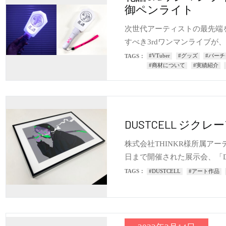
御ペンライト
次世代アーティストの最先端
すべき3rdワンマンライブが、
TAGS：
#VTuber
#グッズ
#バー
#商材について
#実績紹介
DUSTCELL ジク
株式会社THINKR様所属アーティ
日まで開催された展示会、「D
TAGS：
#DUSTCELL
#アート作品