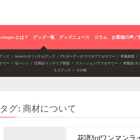
ackage+とは？
グッズ一覧
グッズニュース
コラム
お客様の声／
グッズ
nanantoオリジナルグッズ
PC/オーディオ/スマホアクセサリー
和風雑貨
ナリー
缶バッジ
日用品/インテリア雑貨
ファッション/アクセサリー
布製品/タ
エコグッズ
その他
タグ:
商材について
花譜3rdワンマンラ