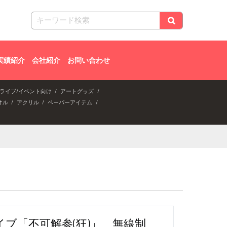
実績紹介
会社紹介
お問い合わせ
ライブ/イベント向け
アートグッズ
オル
アクリル
ペーパーアイテム
イブ「不可解参(狂)」 無線制