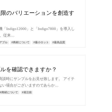
無限のバリエーションを創造す
digo12000」と「Indigo7800」を導入し
は、従来…
アブル
#商材について
#最小ロット
#最高品質
プルを確認できますか？
商談時にサンプルをお見せ致します。 アイテ
ない場合がございますのであらか…
#商材について
#発注前