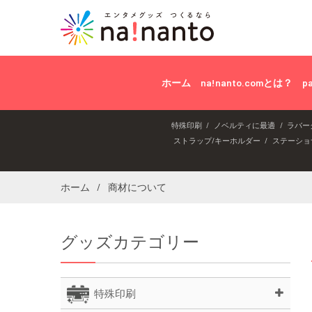
ホーム
na!nanto.comとは？
p
特殊印刷
ノベルティに最適
ラバー
ストラップ/キーホルダー
ステーショ
ホーム
商材について
グッズカテゴリー
特殊印刷