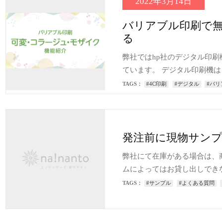
2022年3月14日
バリアブル印刷で
る
弊社ではhp社のデジタル印刷機「In
ています。 デジタル印刷機
TAGS：
#4C印刷
#デジタル
#バリ
発注前に現物サン
弊社にて在庫がある場合は、
ムによってはお貸し出しでき
TAGS：
#サンプル
#よくある質問