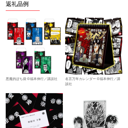
返礼品例
悪魔的ぽち袋 ©福本伸行／講談社
名言万年カレンダー ©福本伸行／講
談社