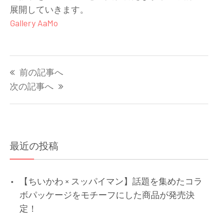
展開していきます。
Gallery AaMo
投
前の記事へ
稿
ナ
次の記事へ
ビ
ゲ
ー
シ
最近の投稿
ョ
ン
【ちいかわ × スッパイマン】話題を集めたコラ
ボパッケージをモチーフにした商品が発売決
定！