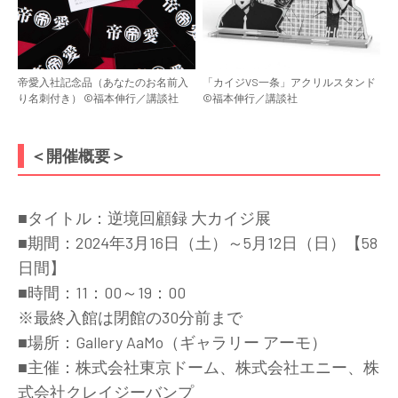
帝愛入社記念品（あなたのお名前入
「カイジVS一条」アクリルスタンド
り名刺付き） ©福本伸行／講談社
©福本伸行／講談社
＜開催概要＞
■タイトル：逆境回顧録 大カイジ展
■期間：2024年3月16日（土）～5月12日（日）【58
日間】
■時間：11：00～19：00
※最終入館は閉館の30分前まで
■場所：Gallery AaMo（ギャラリー アーモ）
■主催：株式会社東京ドーム、株式会社エニー、株
式会社クレイジーバンプ