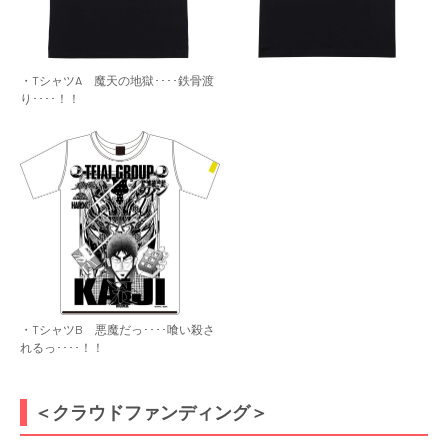
・TシャツA 魔天の地獄････鉄骨渡
り････！！
・TシャツB 悪魔だっ････喰い殺さ
れるっ････！！
＜クラウドファンディング＞