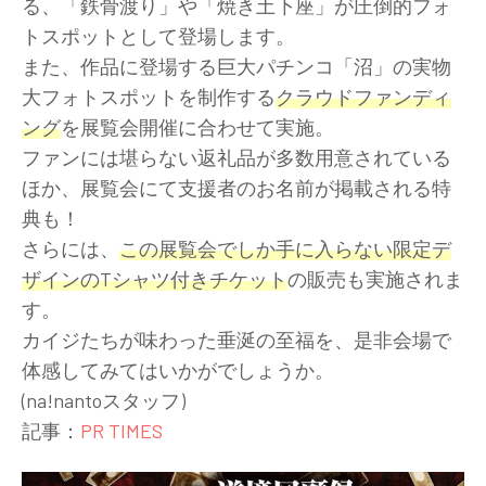
る、「鉄骨渡り」や「焼き土下座」が圧倒的フォ
トスポットとして登場します。
また、作品に登場する巨大パチンコ「沼」の実物
大フォトスポットを制作する
クラウドファンディ
ング
を展覧会開催に合わせて実施。
ファンには堪らない返礼品が多数用意されている
ほか、展覧会にて支援者のお名前が掲載される特
典も！
さらには、
この展覧会でしか手に入らない限定デ
ザインのTシャツ付きチケット
の販売も実施されま
す。
カイジたちが味わった垂涎の至福を、是非会場で
体感してみてはいかがでしょうか。
(na!nantoスタッフ)
記事：
PR TIMES