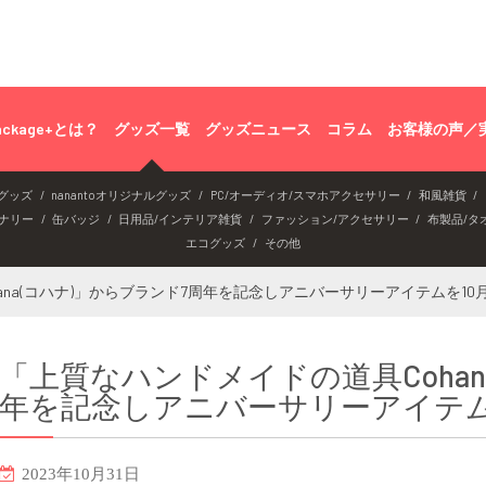
ackage+とは？
グッズ一覧
グッズニュース
コラム
お客様の声／
グッズ
nanantoオリジナルグッズ
PC/オーディオ/スマホアクセサリー
和風雑貨
ナリー
缶バッジ
日用品/インテリア雑貨
ファッション/アクセサリー
布製品/タ
エコグッズ
その他
na(コハナ)」からブランド7周年を記念しアニバーサリーアイテムを10月
「上質なハンドメイドの道具Cohan
年を記念しアニバーサリーアイテムを
2023年10月31日