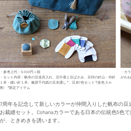
・参考上代：9,000円＋税
・カ
・セット内容：帆布の豆道具入れ、豆巾着と豆ばさみ、豆枡の針山・待針
がわ
１本・縫い針１本、榛原千代紙の豆糸通し *、豆糸7色セット *(各色３ｍ
巻) *限定アイテム
7周年を記念して新しいカラーが仲間入りした帆布の豆
お裁縫セット。Cohanaカラーである日本の伝統色5
が、ときめきを誘います。