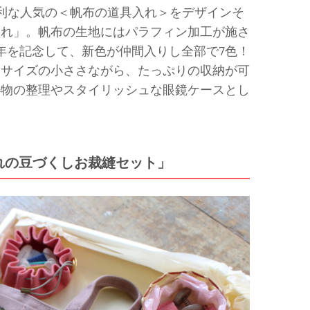
便利な人気の＜帆布の道具入れ＞をデザインそ
入れ」。帆布の生地にはパラフィン加工が施さ
年を記念して、新色が仲間入りし全部で7色！
らサイズの小ささながら、たっぷりの収納が可
小物の整理やスタイリッシュな眼鏡ケースとし
れの豆づくしお裁縫セット」