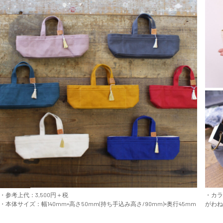
・参考上代：3,500円＋税
・カ
・本体サイズ：幅140mm×高さ50mm(持ち手込み高さ/90mm)×奥行45mm
がわ