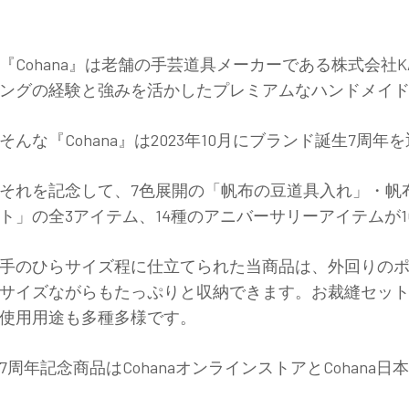
『
Cohana
』は老舗の手芸道具メーカーである株式会社
K
ングの経験と強みを活かしたプレミアムなハンドメイ
そんな『
Cohana
』は
2023
年
10
月にブランド誕生
7
周年を
それを記念して、
7
色展開の「帆布の豆道具入れ」・帆
ト」の全
3
アイテム、
14
種のアニバーサリーアイテムが
1
手のひらサイズ程に仕立てられた当商品は、外回りの
サイズながらもたっぷりと収納できます。お裁縫セッ
使用用途も多種多様です。
7
周年記念商品は
Cohana
オンラインストアと
Cohana
日本