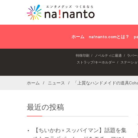
ホーム
na!nanto.comとは？
p
特殊印刷
ノベルティに最適
ラバー
ストラップ/キーホルダー
ステーショ
ホーム
ニュース
「上質なハンドメイドの道具Coha
最近の投稿
【ちいかわ × スッパイマン】話題を集